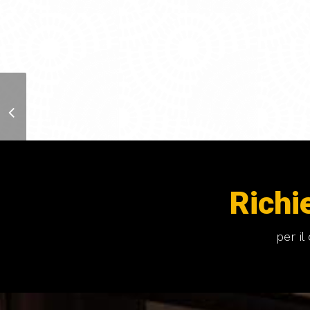
Tende da Interni
Richi
per i