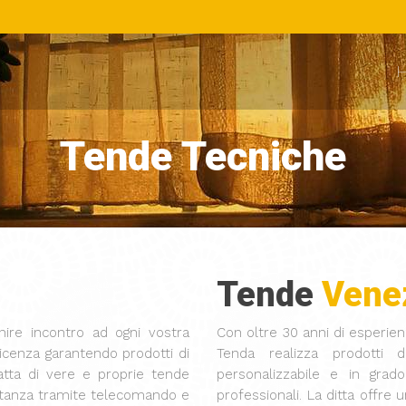
Tende Tecniche
Tende
Vene
nire incontro ad ogni vostra
Con oltre 30 anni di esperie
 Vicenza garantendo prodotti di
Tenda realizza prodotti d
atta di vere e proprie tende
personalizzabile e in grad
distanza tramite telecomando e
professionali. La ditta offre