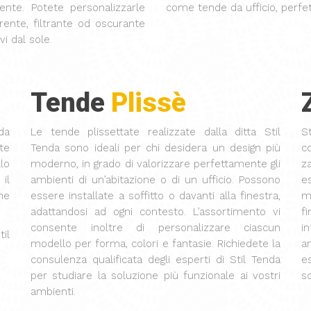
iente. Potete personalizzarle
come tende da ufficio, perfe
rente, filtrante od oscurante
vi dal sole.
Tende
Plissè
nda
Le tende plissettate realizzate dalla ditta Stil
S
te
Tenda sono ideali per chi desidera un design più
c
lo
moderno, in grado di valorizzare perfettamente gli
z
il
ambienti di un’abitazione o di un ufficio. Possono
e
ne
essere installate a soffitto o davanti alla finestra,
m
adattandosi ad ogni contesto. L’assortimento vi
f
consente inoltre di personalizzare ciascun
in
il
modello per forma, colori e fantasie. Richiedete la
a
consulenza qualificata degli esperti di Stil Tenda
e
per studiare la soluzione più funzionale ai vostri
sc
ambienti.