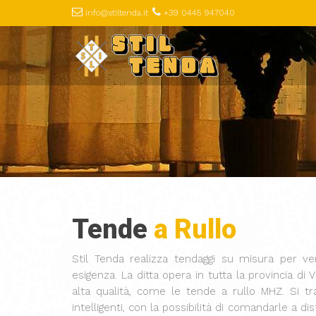
info@stiltenda.it
+39 0445 947040
Tende
a Rullo
Stil Tenda realizza tendaggi su misura per ve
esigenza. La ditta opera in tutta la provincia di
alta qualità, come le tende a rullo MHZ. Si tr
intelligenti, con la possibilità di comandarle a 