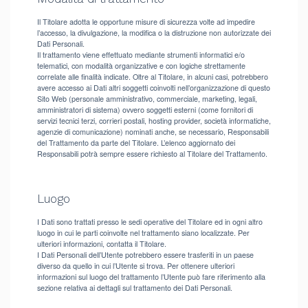
Il Titolare adotta le opportune misure di sicurezza volte ad impedire
l’accesso, la divulgazione, la modifica o la distruzione non autorizzate dei
Dati Personali.
Il trattamento viene effettuato mediante strumenti informatici e/o
telematici, con modalità organizzative e con logiche strettamente
correlate alle finalità indicate. Oltre al Titolare, in alcuni casi, potrebbero
avere accesso ai Dati altri soggetti coinvolti nell’organizzazione di questo
Sito Web (personale amministrativo, commerciale, marketing, legali,
amministratori di sistema) ovvero soggetti esterni (come fornitori di
servizi tecnici terzi, corrieri postali, hosting provider, società informatiche,
agenzie di comunicazione) nominati anche, se necessario, Responsabili
del Trattamento da parte del Titolare. L’elenco aggiornato dei
Responsabili potrà sempre essere richiesto al Titolare del Trattamento.
Luogo
I Dati sono trattati presso le sedi operative del Titolare ed in ogni altro
luogo in cui le parti coinvolte nel trattamento siano localizzate. Per
ulteriori informazioni, contatta il Titolare.
I Dati Personali dell’Utente potrebbero essere trasferiti in un paese
diverso da quello in cui l’Utente si trova. Per ottenere ulteriori
informazioni sul luogo del trattamento l’Utente può fare riferimento alla
sezione relativa ai dettagli sul trattamento dei Dati Personali.