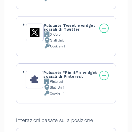
Dati
trattamento:
Personali
trattati:
Pulsante Tweet e widget
sociali di Twitter
X Corp.
Azienda:
Stati Uniti
Luogo
Cookie +1
del
Dati
trattamento:
Personali
trattati:
Pulsante “Pin it” e widget
sociali di Pinterest
Pinterest
Azienda:
Stati Uniti
Luogo
Cookie +1
del
Dati
trattamento:
Personali
trattati:
Interazioni basate sulla posizione