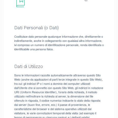
Dati Personali (o Dati)
Costituisce dato personale qualunque informazione che, direttamente o
indirettamente, anche in collegamento con qualsiasi altra informazione,
ivi compreso un numero di identificazione personale, renda identificata o
identificabile una persona fisica.
Dati di Utilizzo
Sono le informazioni raccolte automaticamente attraverso questo Sito
Web (anche da applicazioni di parti terze integrate in questo Sito Web),
tra cui: gli indirizzi IP o i nomi a dominio dei computer utilizzati
dall’Utente che si connette con questo Sito Web, gli indirizzi in notazione
URI (Uniform Resource Identifier), l’orario della richiesta, il metodo
utilizzato nell’inoltrare la richiesta al server, la dimensione del file
ottenuto in risposta, il codice numerico indicante lo stato della risposta
dal server (buon fine, errore, ecc.) il paese di provenienza, le
caratteristiche del browser e del sistema operativo utilizzati dal
visitatore, le varie connotazioni temporali della visita (ad esempio il
tempo di permanenza su ciascuna pagina) e i dettagli relativi