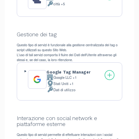
città +5
Dati
Personali
trattati:
Gestione dei tag
Questo tipo di servizi è funzionale alla gestione centralizzata dei tag o
script utilizzati su questo Sito Web.
L'uso di tali servizi comporta il fluire dei Dati dell'Utente attraverso gli
stessi e, se del caso, la loro ritenzione.
Google Tag Manager
Google LLC +1
Azienda:
Stati Uniti +1
Luogo
Dati di utilizzo
del
Dati
trattamento:
Personali
trattati:
Interazione con social network e
piattaforme esterne
Questo tipo di servizi permette di effettuare interazioni con i social