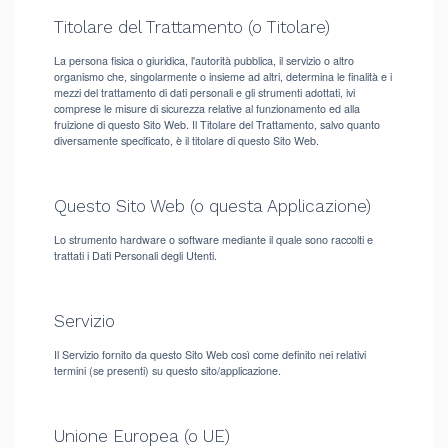
Titolare del Trattamento (o Titolare)
La persona fisica o giuridica, l'autorità pubblica, il servizio o altro
organismo che, singolarmente o insieme ad altri, determina le finalità e i
mezzi del trattamento di dati personali e gli strumenti adottati, ivi
comprese le misure di sicurezza relative al funzionamento ed alla
fruizione di questo Sito Web. Il Titolare del Trattamento, salvo quanto
diversamente specificato, è il titolare di questo Sito Web.
Questo Sito Web (o questa Applicazione)
Lo strumento hardware o software mediante il quale sono raccolti e
trattati i Dati Personali degli Utenti.
Servizio
Il Servizio fornito da questo Sito Web così come definito nei relativi
termini (se presenti) su questo sito/applicazione.
Unione Europea (o UE)