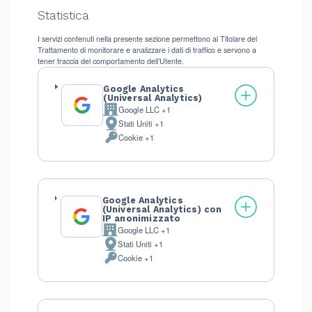
Statistica
I servizi contenuti nella presente sezione permettono al Titolare del
Trattamento di monitorare e analizzare i dati di traffico e servono a
tener traccia del comportamento dell’Utente.
Google Analytics
(Universal Analytics)
Google LLC +1
Azienda:
Stati Uniti +1
Luogo
Cookie +1
del
Dati
trattamento:
Personali
trattati:
Google Analytics
(Universal Analytics) con
IP anonimizzato
Google LLC +1
Azienda:
Stati Uniti +1
Luogo
Cookie +1
del
Dati
trattamento:
Personali
trattati: