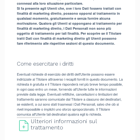
connessi alla loro situazione particolare.
Si fa presente agli Utenti che, ove i loro Dati fossero trattati con
finalità di marketing diretto, possono opporsi al trattamento in
qualsiasi momento, gratuitamente e senza fornire alcuna
motivazione. Qualora gli Utenti si oppongano al trattamento per
finalità di marketing diretto, i Dati Personali non sono più
oggetto di trattamento per tali finalità. Per scoprire se il Titolare
tratti Dati con finalità di marketing diretto gli Utenti possono
fare riferimento alle rispettive sezioni di questo documento.
Come esercitare i diritti
Eventuali richieste di esercizio dei diritti dell'Utente possono essere
indirizzate al Titolare attraverso i recapiti forniti in questo documento. La
richiesta è gratuita e il Titolare risponderà nel più breve tempo possibile,
in ogni caso entro un mese, fornendo all’Utente tutte le informazioni
previste dalla legge. Eventuali rettifiche, cancellazioni o limitazioni del
trattamento saranno comunicate dal Titolare a ciascuno dei destinatari,
se esistenti, a cui sono stati trasmessi i Dati Personali, salvo che ciò si
riveli impossibile o implichi uno sforzo sproporzionato. Il Titolare
comunica all'Utente tali destinatari qualora egli lo richieda.
Ulteriori informazioni sul
trattamento