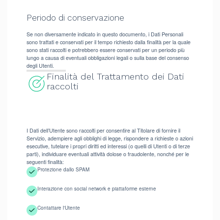
Periodo di conservazione
Se non diversamente indicato in questo documento, i Dati Personali
sono trattati e conservati per il tempo richiesto dalla finalità per la quale
sono stati raccolti e potrebbero essere conservati per un periodo più
lungo a causa di eventuali obbligazioni legali o sulla base del consenso
degli Utenti.
Finalità del Trattamento dei Dati
raccolti
I Dati dell’Utente sono raccolti per consentire al Titolare di fornire il
Servizio, adempiere agli obblighi di legge, rispondere a richieste o azioni
esecutive, tutelare i propri diritti ed interessi (o quelli di Utenti o di terze
parti), individuare eventuali attività dolose o fraudolente, nonché per le
seguenti finalità:
Protezione dallo SPAM
Interazione con social network e piattaforme esterne
Contattare l'Utente