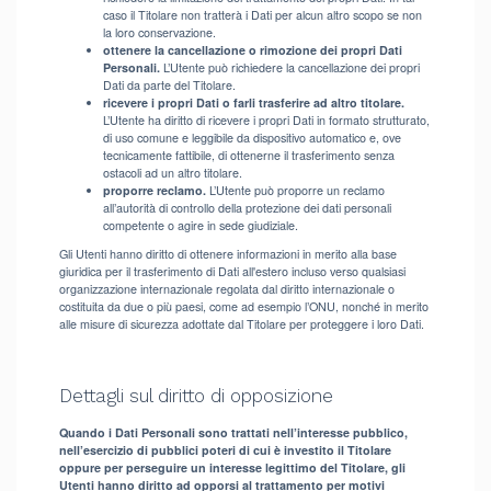
caso il Titolare non tratterà i Dati per alcun altro scopo se non
la loro conservazione.
ottenere la cancellazione o rimozione dei propri Dati
Personali.
L’Utente può richiedere la cancellazione dei propri
Dati da parte del Titolare.
ricevere i propri Dati o farli trasferire ad altro titolare.
L’Utente ha diritto di ricevere i propri Dati in formato strutturato,
di uso comune e leggibile da dispositivo automatico e, ove
tecnicamente fattibile, di ottenerne il trasferimento senza
ostacoli ad un altro titolare.
proporre reclamo.
L’Utente può proporre un reclamo
all’autorità di controllo della protezione dei dati personali
competente o agire in sede giudiziale.
Gli Utenti hanno diritto di ottenere informazioni in merito alla base
giuridica per il trasferimento di Dati all'estero incluso verso qualsiasi
organizzazione internazionale regolata dal diritto internazionale o
costituita da due o più paesi, come ad esempio l’ONU, nonché in merito
alle misure di sicurezza adottate dal Titolare per proteggere i loro Dati.
Dettagli sul diritto di opposizione
Quando i Dati Personali sono trattati nell’interesse pubblico,
nell’esercizio di pubblici poteri di cui è investito il Titolare
oppure per perseguire un interesse legittimo del Titolare, gli
Utenti hanno diritto ad opporsi al trattamento per motivi