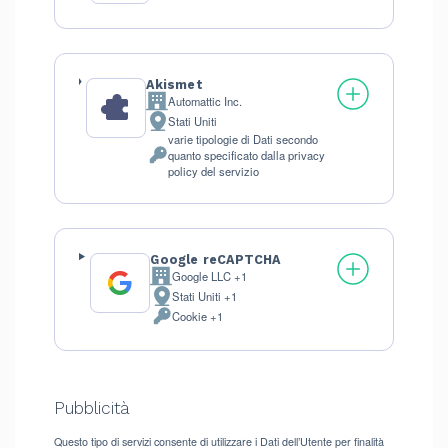
Akismet
Automattic Inc.
Azienda:
Stati Uniti
Luogo
varie tipologie di Dati secondo
del
quanto specificato dalla privacy
trattamento:
Dati
policy del servizio
Personali
trattati:
Google reCAPTCHA
Google LLC +1
Azienda:
Stati Uniti +1
Luogo
Cookie +1
del
Dati
trattamento:
Personali
trattati:
Pubblicità
Questo tipo di servizi consente di utilizzare i Dati dell’Utente per finalità