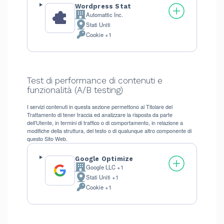
Wordpress Stat
Automattic Inc.
Azienda:
Stati Uniti
Luogo
Cookie +1
del
Dati
trattamento:
Personali
trattati:
Test di performance di contenuti e
funzionalità (A/B testing)
I servizi contenuti in questa sezione permettono al Titolare del
Trattamento di tener traccia ed analizzare la risposta da parte
dell’Utente, in termini di traffico o di comportamento, in relazione a
modifiche della struttura, del testo o di qualunque altro componente di
questo Sito Web.
Google Optimize
Google LLC +1
Azienda:
Stati Uniti +1
Luogo
Cookie +1
del
Dati
trattamento:
Personali
trattati: