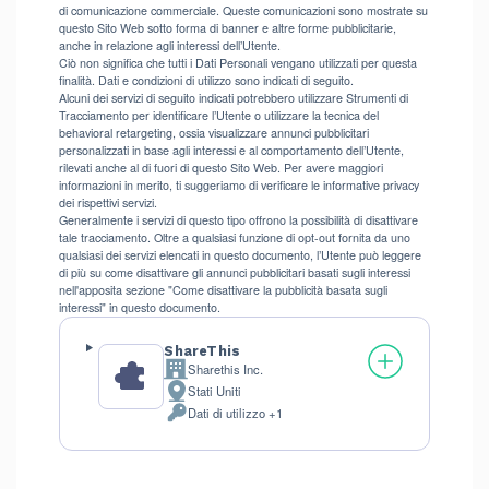
di comunicazione commerciale. Queste comunicazioni sono mostrate su
questo Sito Web sotto forma di banner e altre forme pubblicitarie,
anche in relazione agli interessi dell’Utente.
Ciò non significa che tutti i Dati Personali vengano utilizzati per questa
finalità. Dati e condizioni di utilizzo sono indicati di seguito.
Alcuni dei servizi di seguito indicati potrebbero utilizzare Strumenti di
Tracciamento per identificare l’Utente o utilizzare la tecnica del
behavioral retargeting, ossia visualizzare annunci pubblicitari
personalizzati in base agli interessi e al comportamento dell’Utente,
rilevati anche al di fuori di questo Sito Web. Per avere maggiori
informazioni in merito, ti suggeriamo di verificare le informative privacy
dei rispettivi servizi.
Generalmente i servizi di questo tipo offrono la possibilità di disattivare
tale tracciamento. Oltre a qualsiasi funzione di opt-out fornita da uno
qualsiasi dei servizi elencati in questo documento, l’Utente può leggere
di più su come disattivare gli annunci pubblicitari basati sugli interessi
nell'apposita sezione "Come disattivare la pubblicità basata sugli
interessi" in questo documento.
ShareThis
Sharethis Inc.
Azienda:
Stati Uniti
Luogo
Dati di utilizzo +1
del
Dati
trattamento:
Personali
trattati: