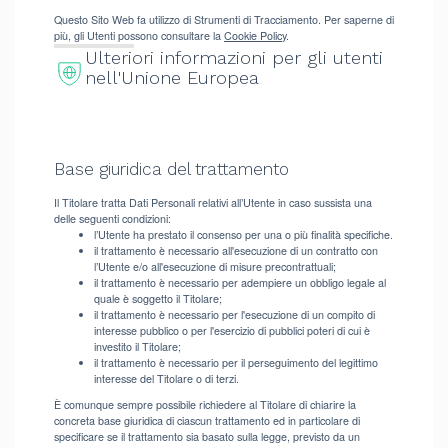
Questo Sito Web fa utilizzo di Strumenti di Tracciamento. Per saperne di
più, gli Utenti possono consultare la
Cookie Policy
.
Ulteriori informazioni per gli utenti
nell'Unione Europea
Base giuridica del trattamento
Il Titolare tratta Dati Personali relativi all’Utente in caso sussista una
delle seguenti condizioni:
l’Utente ha prestato il consenso per una o più finalità specifiche.
il trattamento è necessario all'esecuzione di un contratto con
l’Utente e/o all'esecuzione di misure precontrattuali;
il trattamento è necessario per adempiere un obbligo legale al
quale è soggetto il Titolare;
il trattamento è necessario per l'esecuzione di un compito di
interesse pubblico o per l'esercizio di pubblici poteri di cui è
investito il Titolare;
il trattamento è necessario per il perseguimento del legittimo
interesse del Titolare o di terzi.
È comunque sempre possibile richiedere al Titolare di chiarire la
concreta base giuridica di ciascun trattamento ed in particolare di
specificare se il trattamento sia basato sulla legge, previsto da un