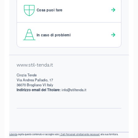
Cosa puoi fare
In caso di problemi
Footer
www.stil-tenda.it
Cinzia Tende
Via Andrea Palladio, 17
36070 Brogliano VI Italy
Indirizzo email del Titolare:
info@stiltenda.it
iubenda
ospita questo contenuto e raccoglie solo
i Dati Personali strettamente necessari
alla sua fornitura.