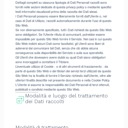
Dettagli completi su ciascuna tipologia di Dati Personali raccolti sono
forniti nelle sezioni dedicate di questa privacy policy o mediante specifici
testi informativi visualizzati prima della raccolta dei Dati stessi.
I Dati Personali possono essere liberamente forniti dall'Utente o, nel
caso di Dati di Utilizzo, raccolti automaticamente durante l'uso di questo
Sito Web.
Se non diversamente specificato, tutti i Dati richiesti da questo Sito Web
sono obbligatori. Se l’Utente rifiuta di comunicarli, potrebbe essere
impossibile per questo Sito Web fornire il Servizio. Nei casi in cui questo
Sito Web indichi alcuni Dati come facoltativi, gli Utenti sono liberi di
astenersi dal comunicare tali Dati, senza che ciò abbia alcuna
conseguenza sulla disponibilità del Servizio o sulla sua operatività.
Gli Utenti che dovessero avere dubbi su quali Dati siano obbligatori
sono incoraggiati a contattare il Titolare.
L’eventuale utilizzo di Cookie - o di altri strumenti di tracciamento - da
parte di questo Sito Web o dei titolari dei servizi terzi utilizzati da questo
Sito Web ha la finalità di fornire il Servizio richiesto dall'Utente, oltre alle
ulteriori finalità descritte nel presente documento e nella Cookie Policy.
L'Utente si assume la responsabilità dei Dati Personali di terzi ottenuti,
pubblicati o condivisi mediante questo Sito Web.
Modalità e luogo del trattamento
dei Dati raccolti
Modalità di trattamento