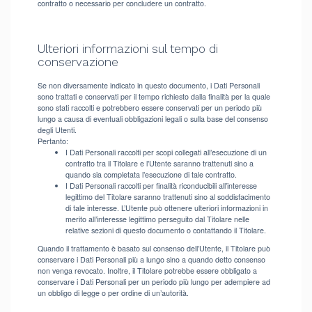
contratto o necessario per concludere un contratto.
Ulteriori informazioni sul tempo di
conservazione
Se non diversamente indicato in questo documento, i Dati Personali
sono trattati e conservati per il tempo richiesto dalla finalità per la quale
sono stati raccolti e potrebbero essere conservati per un periodo più
lungo a causa di eventuali obbligazioni legali o sulla base del consenso
degli Utenti.
Pertanto:
I Dati Personali raccolti per scopi collegati all’esecuzione di un
contratto tra il Titolare e l’Utente saranno trattenuti sino a
quando sia completata l’esecuzione di tale contratto.
I Dati Personali raccolti per finalità riconducibili all’interesse
legittimo del Titolare saranno trattenuti sino al soddisfacimento
di tale interesse. L’Utente può ottenere ulteriori informazioni in
merito all’interesse legittimo perseguito dal Titolare nelle
relative sezioni di questo documento o contattando il Titolare.
Quando il trattamento è basato sul consenso dell’Utente, il Titolare può
conservare i Dati Personali più a lungo sino a quando detto consenso
non venga revocato. Inoltre, il Titolare potrebbe essere obbligato a
conservare i Dati Personali per un periodo più lungo per adempiere ad
un obbligo di legge o per ordine di un’autorità.