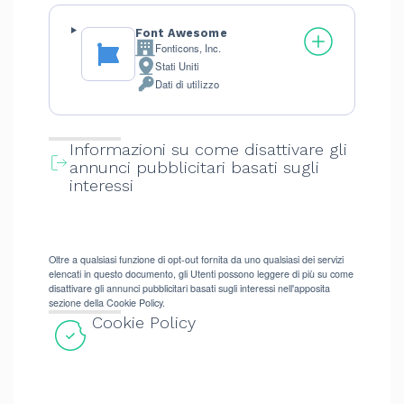
Font Awesome
Fonticons, Inc.
Azienda:
Stati Uniti
Luogo
Dati di utilizzo
del
Dati
trattamento:
Personali
trattati:
Informazioni su come disattivare gli
annunci pubblicitari basati sugli
interessi
Oltre a qualsiasi funzione di opt-out fornita da uno qualsiasi dei servizi
elencati in questo documento, gli Utenti possono leggere di più su come
disattivare gli annunci pubblicitari basati sugli interessi nell'apposita
sezione della Cookie Policy.
Cookie Policy