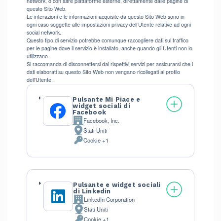
network, o con altre piattaforme esterne, direttamente dalle pagine di
questo Sito Web.
Le interazioni e le informazioni acquisite da questo Sito Web sono in
ogni caso soggette alle impostazioni privacy dell’Utente relative ad ogni
social network.
Questo tipo di servizio potrebbe comunque raccogliere dati sul traffico
per le pagine dove il servizio è installato, anche quando gli Utenti non lo
utilizzano.
Si raccomanda di disconnettersi dai rispettivi servizi per assicurarsi che i
dati elaborati su questo Sito Web non vengano ricollegati al profilo
dell'Utente.
Pulsante Mi Piace e
widget sociali di
Facebook
Facebook, Inc.
Azienda:
Stati Uniti
Luogo
Cookie +1
del
Dati
trattamento:
Personali
trattati:
Pulsante e widget sociali
di Linkedin
LinkedIn Corporation
Azienda:
Stati Uniti
Luogo
Cookie +1
del