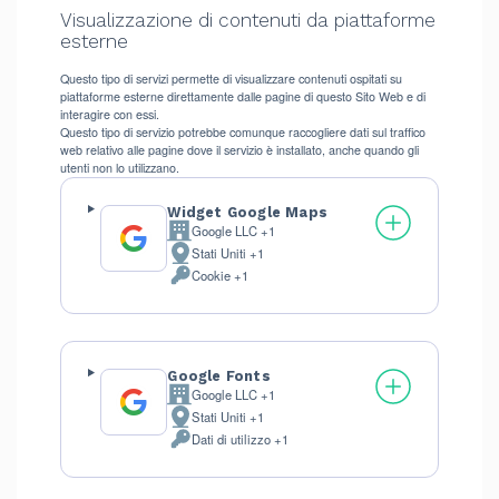
Visualizzazione di contenuti da piattaforme
esterne
Questo tipo di servizi permette di visualizzare contenuti ospitati su
piattaforme esterne direttamente dalle pagine di questo Sito Web e di
interagire con essi.
Questo tipo di servizio potrebbe comunque raccogliere dati sul traffico
web relativo alle pagine dove il servizio è installato, anche quando gli
utenti non lo utilizzano.
Widget Google Maps
Google LLC +1
Azienda:
Stati Uniti +1
Luogo
Cookie +1
del
Dati
trattamento:
Personali
trattati:
Google Fonts
Google LLC +1
Azienda:
Stati Uniti +1
Luogo
Dati di utilizzo +1
del
Dati
trattamento:
Personali
trattati: