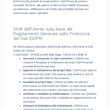
Al termine del periodo di conservazione i Dati Personali saranno
cancellati. Pertanto, allo spirare di tale termine il diritto di accesso,
cancellazione, rettificazione ed il diritto alla portabilità dei Dati non
potranno più essere esercitati.
Diritti dell’Utente sulla base del
Regolamento Generale sulla Protezione
dei Dati (GDPR)
Gli Utenti possono esercitare determinati diritti con riferimento ai Dati
trattati dal Titolare.
In particolare, nei limiti previsti dalla legge, l’Utente ha il diritto di:
revocare il consenso in ogni momento.
L’Utente può
revocare il consenso al trattamento dei propri Dati Personali
precedentemente espresso.
opporsi al trattamento dei propri Dati.
L’Utente può opporsi
al trattamento dei propri Dati quando esso avviene in virtù di
una base giuridica diversa dal consenso.
accedere ai propri Dati.
L’Utente ha diritto ad ottenere
informazioni sui Dati trattati dal Titolare, su determinati aspetti
del trattamento ed a ricevere una copia dei Dati trattati.
verificare e chiedere la rettificazione.
L’Utente può verificare
la correttezza dei propri Dati e richiederne l’aggiornamento o la
correzione.
ottenere la limitazione del trattamento.
L’Utente può
richiedere la limitazione del trattamento dei propri Dati. In tal