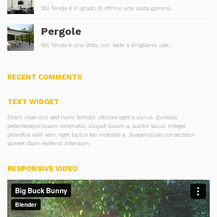
Stil Tenda è in grado di offrirvi una vasta gamma...
Pergole
Stil Tenda è una ditta, con sede a Brogliano, ope...
RECENT COMMENTS
TEXT WIDGET
Etiam vitae orci sed nunc tempor ultrices eget a purus. Quisque
pellentesque quam venenatis, aliquet ipsum a, auctor lacus. Integer
pharetra velit sem, eget luctus leo molestie a. Suspendisse consectetur
laoreet diam eleifend interdum.
RESPONSIVE VIDEO