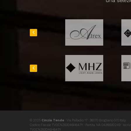
una selezi
© 2025
Cinzia Tende
· Via Palladio 17 · 36070 Brogliano (VI) Italy
Codice Fiscale TVOCNZ63D46H647Y · Partita IVA 04316930249 · Iscriz
TVOCNZ63D46H647Y