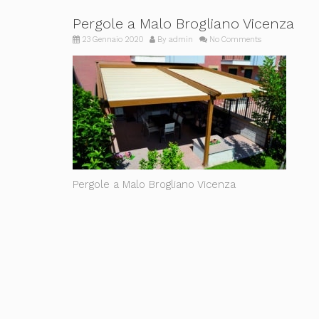
Pergole a Malo Brogliano Vicenza
23 Gennaio 2020
By
admin
No Comments
Pergole a Malo Brogliano Vicenza