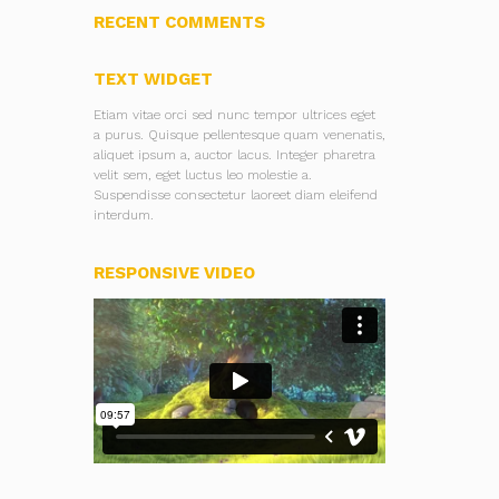
RECENT COMMENTS
TEXT WIDGET
Etiam vitae orci sed nunc tempor ultrices eget
a purus. Quisque pellentesque quam venenatis,
aliquet ipsum a, auctor lacus. Integer pharetra
velit sem, eget luctus leo molestie a.
Suspendisse consectetur laoreet diam eleifend
interdum.
RESPONSIVE VIDEO