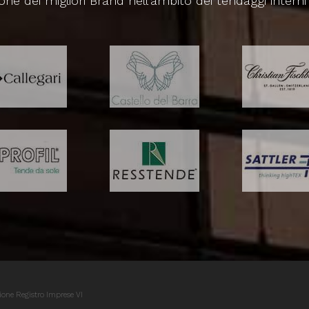
one dei migliori Brand nell'ambito dei tendaggi interni
ione Registro Imprese VI