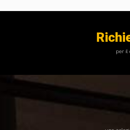
Richi
per i