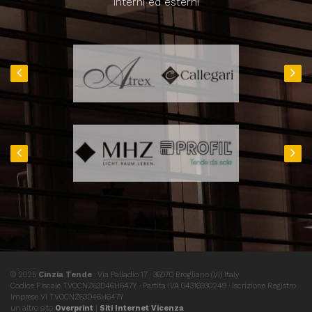
interni ed esterni
© 2025
Cinzia Tende
· Via Palladio 17 · 36070 Brogliano (VI) Italy
Codice Fiscale TVOCNZ63D46H647Y · Partita IVA 04316930249 · Iscrizione Registro
Imprese VI TVOCNZ63D46H647Y
un altro sito
Overprint
|
Siti Internet Vicenza