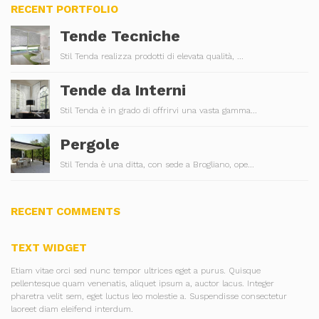
RECENT PORTFOLIO
Tende Tecniche
Stil Tenda realizza prodotti di elevata qualità, ...
Tende da Interni
Stil Tenda è in grado di offrirvi una vasta gamma...
Pergole
Stil Tenda è una ditta, con sede a Brogliano, ope...
RECENT COMMENTS
TEXT WIDGET
Etiam vitae orci sed nunc tempor ultrices eget a purus. Quisque
pellentesque quam venenatis, aliquet ipsum a, auctor lacus. Integer
pharetra velit sem, eget luctus leo molestie a. Suspendisse consectetur
laoreet diam eleifend interdum.