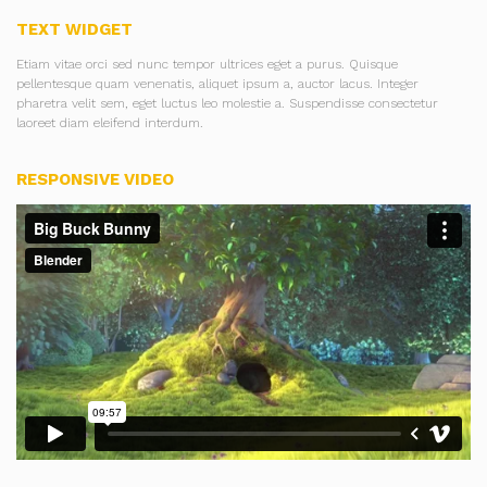
TEXT WIDGET
Etiam vitae orci sed nunc tempor ultrices eget a purus. Quisque
pellentesque quam venenatis, aliquet ipsum a, auctor lacus. Integer
pharetra velit sem, eget luctus leo molestie a. Suspendisse consectetur
laoreet diam eleifend interdum.
RESPONSIVE VIDEO