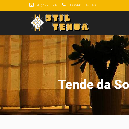
info@stiltenda.it
+39 0445 947040
Tende da So