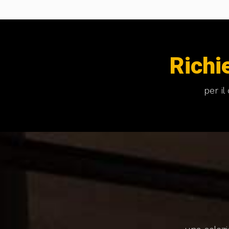
Richi
per i