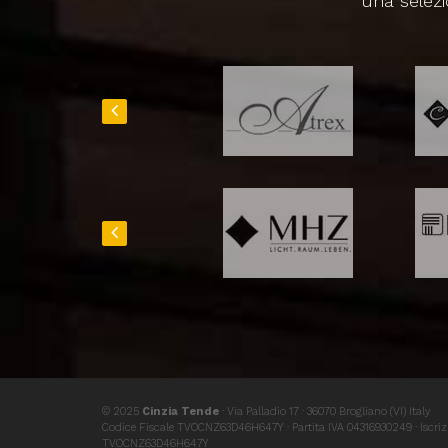
una selezi
© 2025
Cinzia Tende
· Via Palladio 17 · 36070 Brogliano (VI) Italy
Codice Fiscale TVOCNZ63D46H647Y · Partita IVA 04316930249 · Iscriz
TVOCNZ63D46H647Y