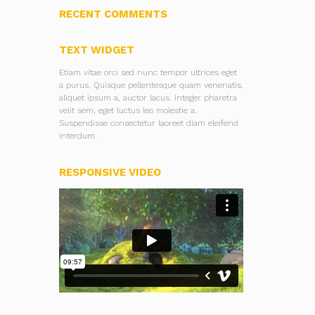
RECENT COMMENTS
TEXT WIDGET
Etiam vitae orci sed nunc tempor ultrices eget
a purus. Quisque pellentesque quam venenatis,
aliquet ipsum a, auctor lacus. Integer pharetra
velit sem, eget luctus leo molestie a.
Suspendisse consectetur laoreet diam eleifend
interdum.
RESPONSIVE VIDEO