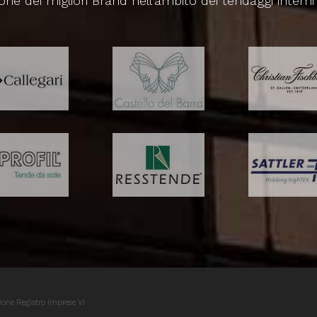
one dei migliori Brand nell'ambito dei tendaggi interni
ione Registro Imprese VI