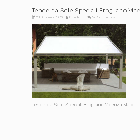
Tende da Sole Speciali Brogliano Vic
23 Gennaio 2020
By
admin
No Comments
Tende da Sole Speciali Brogliano Vicenza Malo