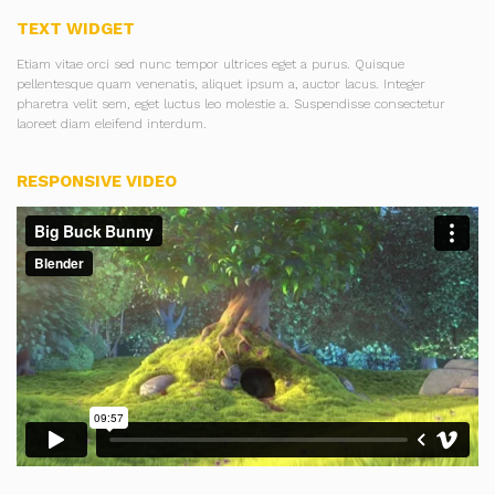
TEXT WIDGET
Etiam vitae orci sed nunc tempor ultrices eget a purus. Quisque
pellentesque quam venenatis, aliquet ipsum a, auctor lacus. Integer
pharetra velit sem, eget luctus leo molestie a. Suspendisse consectetur
laoreet diam eleifend interdum.
RESPONSIVE VIDEO