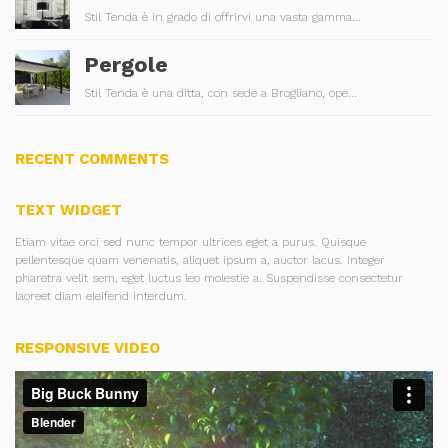
Stil Tenda è in grado di offrirvi una vasta gamma...
Pergole
Stil Tenda è una ditta, con sede a Brogliano, ope...
RECENT COMMENTS
TEXT WIDGET
Etiam vitae orci sed nunc tempor ultrices eget a purus. Quisque
pellentesque quam venenatis, aliquet ipsum a, auctor lacus. Integer
pharetra velit sem, eget luctus leo molestie a. Suspendisse consectetur
laoreet diam eleifend interdum.
RESPONSIVE VIDEO