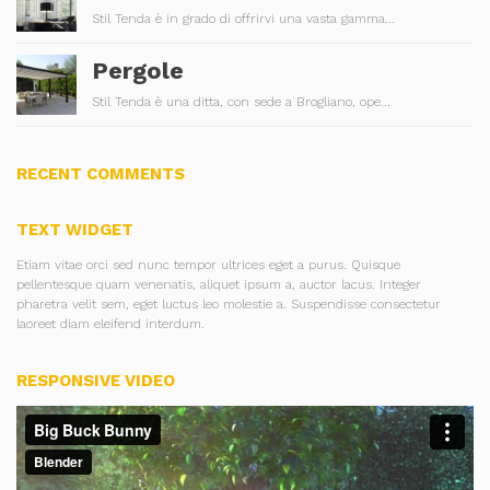
Stil Tenda è in grado di offrirvi una vasta gamma...
Pergole
Stil Tenda è una ditta, con sede a Brogliano, ope...
RECENT COMMENTS
TEXT WIDGET
Etiam vitae orci sed nunc tempor ultrices eget a purus. Quisque
pellentesque quam venenatis, aliquet ipsum a, auctor lacus. Integer
pharetra velit sem, eget luctus leo molestie a. Suspendisse consectetur
laoreet diam eleifend interdum.
RESPONSIVE VIDEO