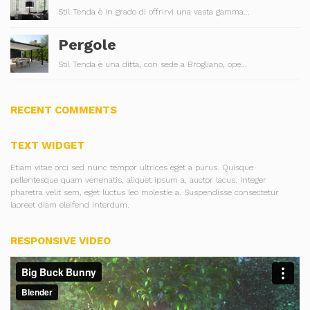
Stil Tenda è in grado di offrirvi una vasta gamma...
Pergole
Stil Tenda è una ditta, con sede a Brogliano, ope...
RECENT COMMENTS
TEXT WIDGET
Etiam vitae orci sed nunc tempor ultrices eget a purus. Quisque
pellentesque quam venenatis, aliquet ipsum a, auctor lacus. Integer
pharetra velit sem, eget luctus leo molestie a. Suspendisse consectetur
laoreet diam eleifend interdum.
RESPONSIVE VIDEO