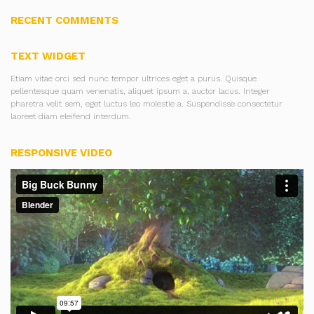
RECENT COMMENTS
TEXT WIDGET
Etiam vitae orci sed nunc tempor ultrices eget a purus. Quisque
pellentesque quam venenatis, aliquet ipsum a, auctor lacus. Integer
pharetra velit sem, eget luctus leo molestie a. Suspendisse consectetur
laoreet diam eleifend interdum.
RESPONSIVE VIDEO